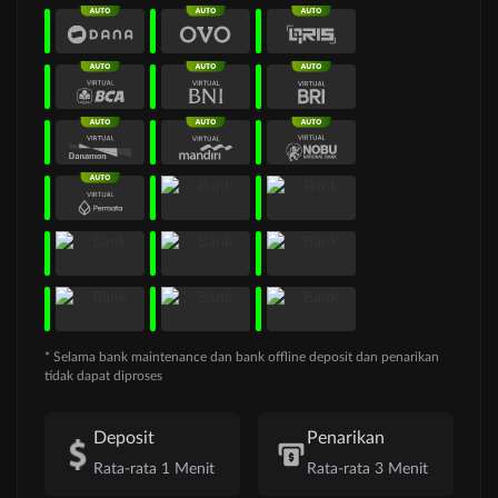
* Selama bank maintenance dan bank offline deposit dan penarikan
tidak dapat diproses
Deposit
Penarikan
Rata-rata 1 Menit
Rata-rata 3 Menit