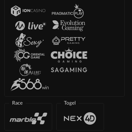
Race
Togel