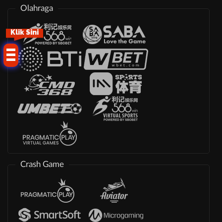
Olahraga
Klik Sini
Crash Game