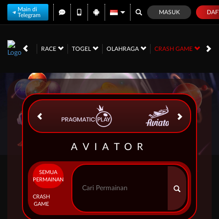
Main di
MASUK
DAF
Telegram
VE CASINO
RACE
TOGEL
OLAHRAGA
CRASH GAME
AR
SELAMAT KEPADA
me****w Berhasil Withdraw Sebesar Rp 12.200.000
AVIATOR
SEMUA
PERMAINAN
CRASH
GAME