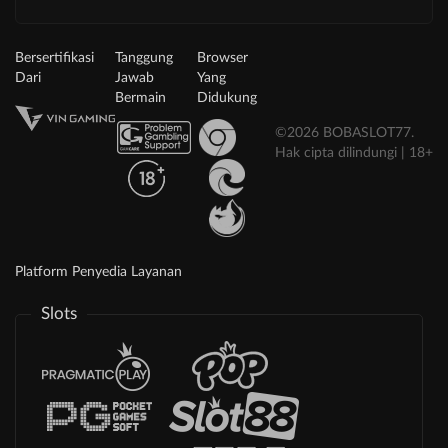
Bersertifikasi
Tanggung
Browser
Dari
Jawab
Yang
Bermain
Didukung
©2026 BOBASLOT77.
Hak cipta dilindungi | 18+
Platform Penyedia Layanan
Slots