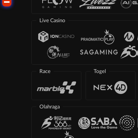
Live Casino
Race
Togel
Olahraga