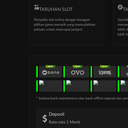
TARUHAN SLOT
T
Penyedia slot online dengan beragam
Sports
pilihan game menarik yang memudahkan
menawa
pemain untuk mencapai jackpot
lebih 
lebih 
* Selama bank maintenance dan bank offline deposit dan pen
Deposit
Rata-rata 1 Menit