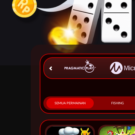
SEMUA PERMAINAN
FISHING