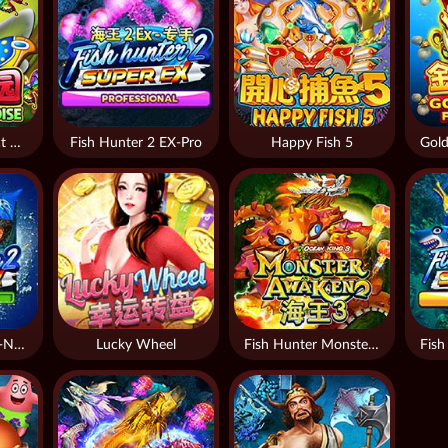
Fish Hunter Insect Paradise
Fish Hunter 2 EX-Pro
Happy Fish 5
Fish Hunter 2 EX-Novice
Lucky Wheel
Fish Hunter Monster Awaken