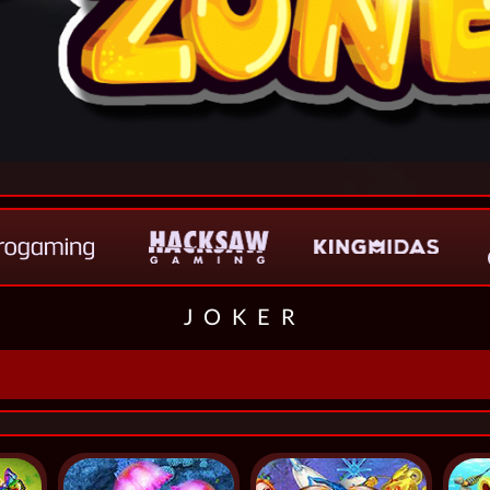
JOKER