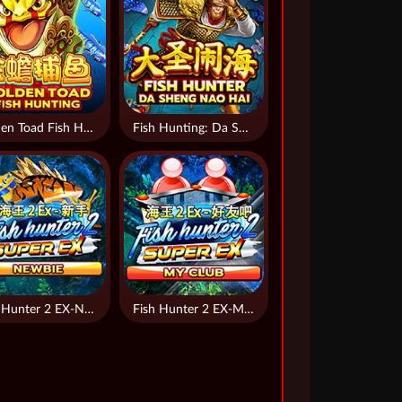
Golden Toad Fish Hunting
Fish Hunting: Da Sheng Nao Hai
Fish Hunter 2 EX-Newbie
Fish Hunter 2 EX-My Club