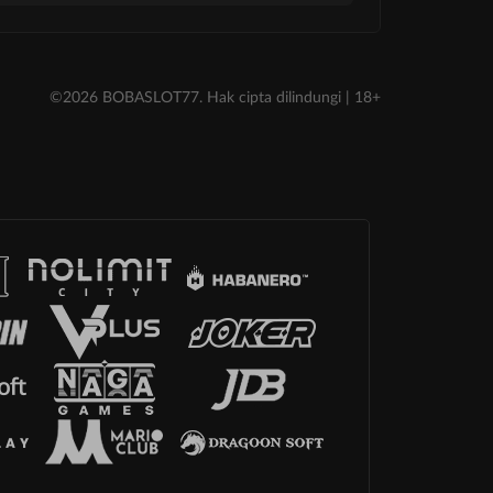
©2026 BOBASLOT77. Hak cipta dilindungi | 18+