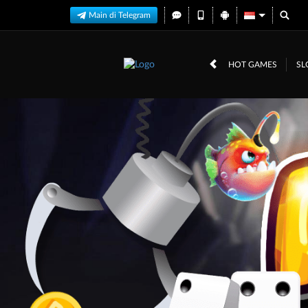
Main di Telegram
HOT GAMES
SL