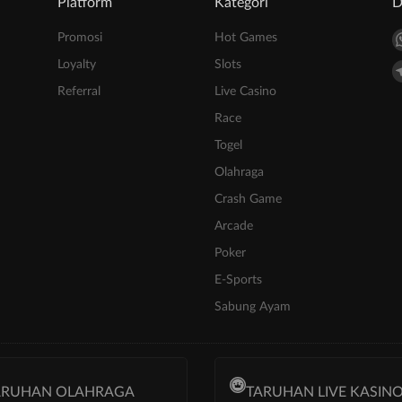
Platform
Kategori
D
Promosi
Hot Games
Loyalty
Slots
Referral
Live Casino
Race
Togel
Olahraga
Crash Game
Arcade
Poker
E-Sports
Sabung Ayam
ARUHAN OLAHRAGA
TARUHAN LIVE KASIN