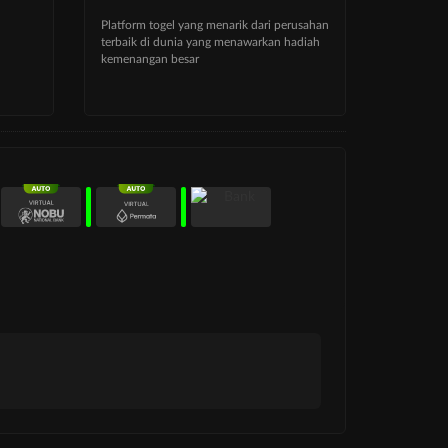
Platform togel yang menarik dari perusahan
terbaik di dunia yang menawarkan hadiah
kemenangan besar