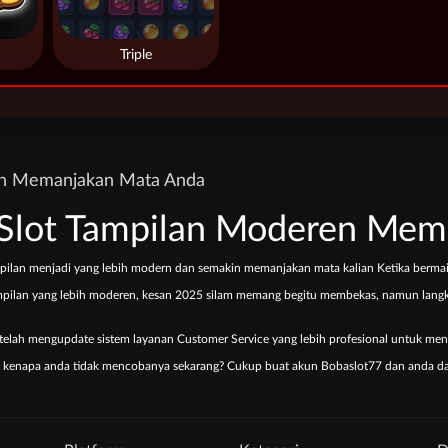
Triple
en Memanjakan Mata Anda
Slot Tampilan Moderen Mem
ampilan menjadi yang lebih modern dan semakin memanjakan mata kalian Ketika bermai
mpilan yang lebih moderen, kesan 2025 silam memang begitu membekas, namun langk
ni telah mengupdate sistem layanan Customer Service yang lebih profesional untuk men
, kenapa anda tidak mencobanya sekarang? Cukup buat akun Bobaslot77 dan anda dap