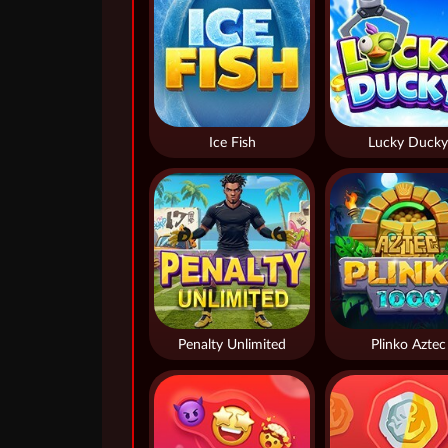
Ice Fish
Lucky Ducky
Penalty Unlimited
Plinko Aztec