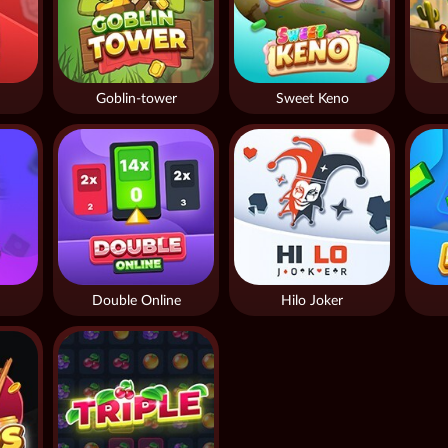
Goblin-tower
Sweet Keno
Double Online
Hilo Joker