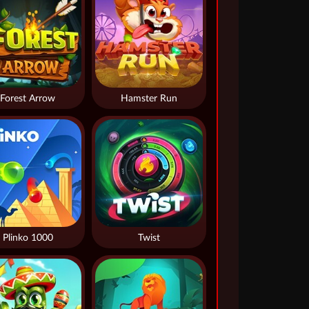
Forest Arrow
Hamster Run
Plinko 1000
Twist