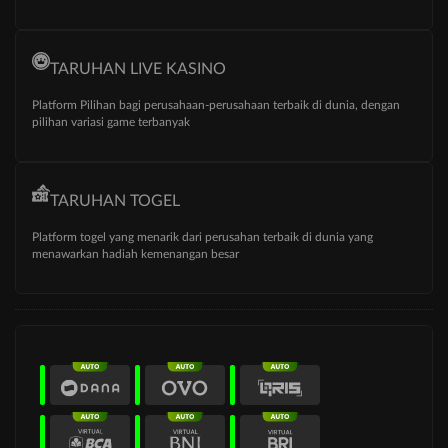
TARUHAN LIVE KASINO
Platform Pilihan bagi perusahaan-perusahaan terbaik di dunia, dengan
pilihan variasi game terbanyak
TARUHAN TOGEL
Platform togel yang menarik dari perusahan terbaik di dunia yang
menawarkan hadiah kemenangan besar