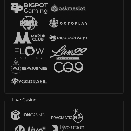
Live Casino