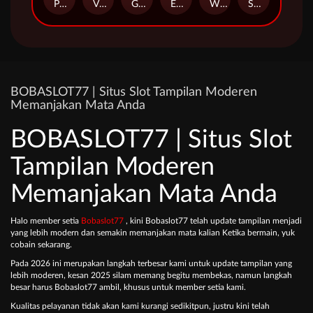
Plinko
Video Poker
Gold Rush: Boomers
Egypt Hilo
Wheel
Steampunk 2
BOBASLOT77 | Situs Slot Tampilan Moderen
Memanjakan Mata Anda
BOBASLOT77 | Situs Slot
Tampilan Moderen
Memanjakan Mata Anda
Halo member setia
Bobaslot77
, kini Bobaslot77 telah update tampilan menjadi
yang lebih modern dan semakin memanjakan mata kalian Ketika bermain, yuk
cobain sekarang.
Pada 2026 ini merupakan langkah terbesar kami untuk update tampilan yang
lebih moderen, kesan 2025 silam memang begitu membekas, namun langkah
besar harus Bobaslot77 ambil, khusus untuk member setia kami.
Kualitas pelayanan tidak akan kami kurangi sedikitpun, justru kini telah