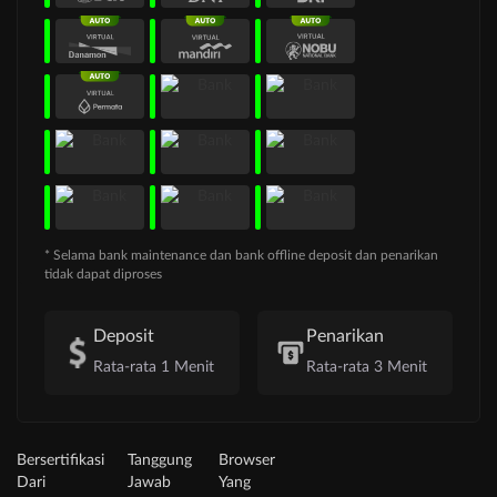
* Selama bank maintenance dan bank offline deposit dan penarikan
tidak dapat diproses
Deposit
Penarikan
Rata-rata 1 Menit
Rata-rata 3 Menit
Bersertifikasi
Tanggung
Browser
Dari
Jawab
Yang