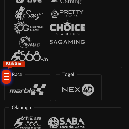
Klik Sini
Race
Togel
Olahraga