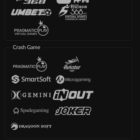
Crash Game