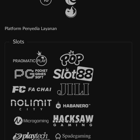
Platform Penyedia Layanan
Slots