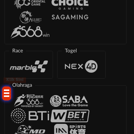
Race
Togel
Klik Sini
Olahraga