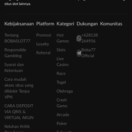
situs slot lainnya.
Kebijaksanaan
Platform
Kategori
Dukungan
Komunitas
Tentang
Promosi
Hot
+628138
BOBASLOT77
Games
264956
Loyalty
Responsible
Slots
Boba77
Referral
Gambling
Official
Live
Syarat dan
Casino
Ketentuan
Race
Cara mudah
Togel
akses situs yang
diblokir Tanpa
Olahraga
VPN
Crash
CARA DEPOSIT
Game
VIA QRIS &
Arcade
VIRTUAL AKUN
Poker
Keluhan Kritik